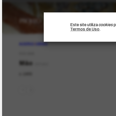
Este site utiliza
cookies
p
Termos de Uso
.
ACERVO
|
OBRAS
FCO-1635
Mão
ESTUDO
c.1955