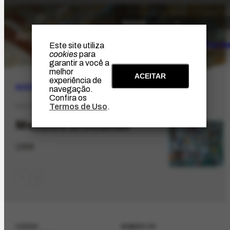
O Artista
Projeto Portin
Este site utiliza
cookies
para
garantir a você a
melhor
ACEITAR
experiência de
ACERVO
|
OBRAS
navegação.
Confira os
Termos de Uso
.
FCO-2037
Meninos Brincando
1958
CÓDIGO
NÚMERO CR