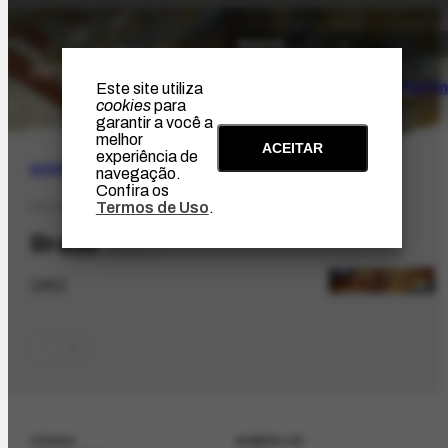
O Artista
Projeto Portin
Este site utiliza
cookies
para
garantir a você a
melhor
ACEITAR
experiência de
ACERVO
|
OBRAS
navegação.
Confira os
Termos de Uso
.
FCO-2079
Brasil
MAQUETE
1953
CÓDIGO
NÚMERO CR