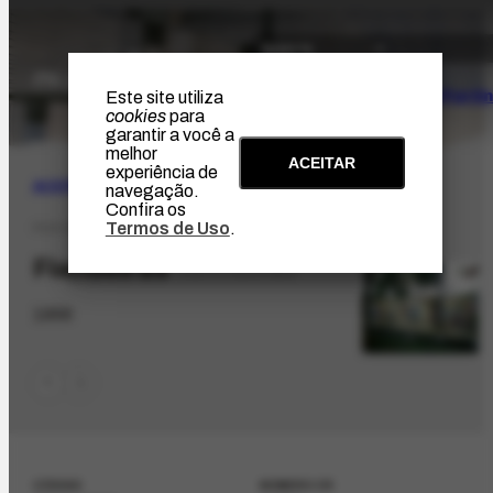
O Artista
Projeto Portin
Este site utiliza
cookies
para
garantir a você a
melhor
ACEITAR
experiência de
ACERVO
|
OBRAS
navegação.
Confira os
Termos de Uso
.
FCO-2532
Fiandeiras
EXECUTADA PARA
1956
CÓDIGO
NÚMERO CR