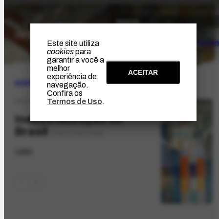
O Artista
Projeto Portin
Este site utiliza
cookies
para
garantir a você a
melhor
ACEITAR
experiência de
ACERVO
|
OBRAS
navegação.
Confira os
Termos de Uso
.
FCO-2731
Industrialização do
Brasil
EXECUTADA PARA
1960