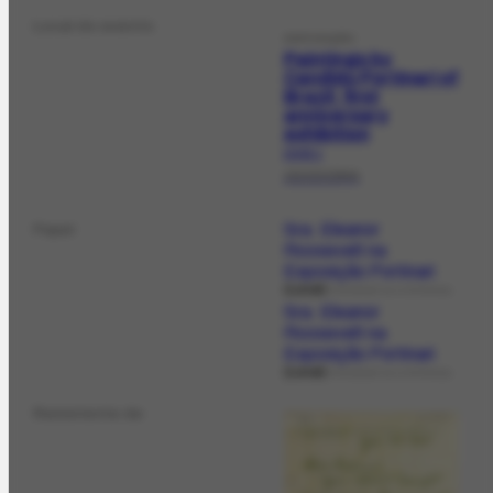
Local do evento
EXPOSIÇÃO
Paintings by
Candido Portinari of
Brazil: first
anniversary
exhibition
EX-53.1
15/10/1944
Sra. Eleanor
Papel
Roosevelt na
Exposição Portinari
Local
FOTOGRAFIA HISTÓRICA
Sra. Eleanor
Roosevelt na
Exposição Portinari
Local
FOTOGRAFIA HISTÓRICA
Remetente de