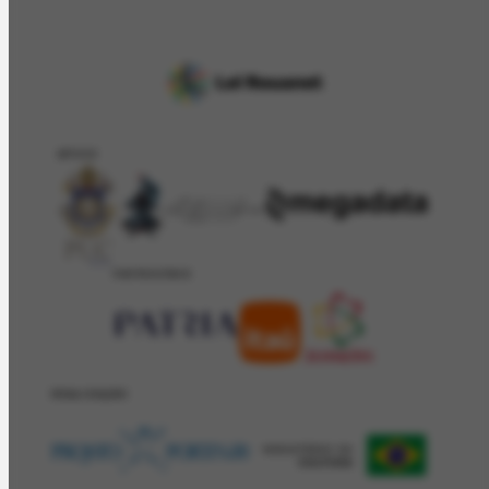
APOIO
PATROCÍNIO
REALIZAÇÂO