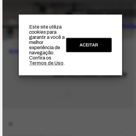
O Artista
Projeto Portin
Este site utiliza
cookies
para
garantir a você a
melhor
ACEITAR
experiência de
BUSCA
navegação.
Confira os
Termos de Uso
.
ORG-199.1
Barnett Aden Gallery