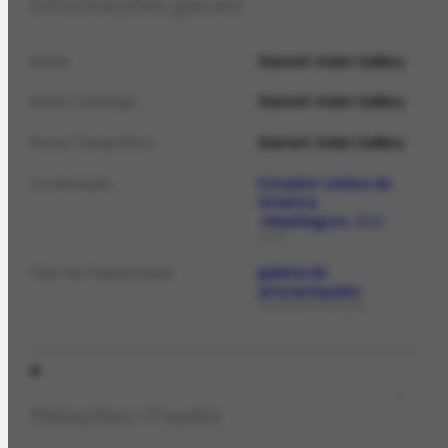
Informações gerais
Barnett Aden Gallery
Nome
Barnett Aden Gallery
Nome Catálogo
Barnett Aden Gallery
Nome Tipográfico
Estados Unidos da
Localização
América
Washington, D.C.
LOCAL
galeria de
Tipo de Organização
arte/antiquário
TIPO DE ORGANIZAÇÃO
Relações / Papéis