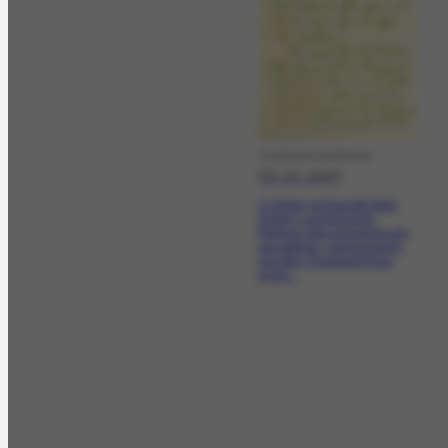
CORRESPONDÊNCIA
[25-01-1945]
O diretor da Barnett Aden
Gallery cumprimenta
Portinari pela exposição em
sua galeria, comunicando
que Mrs. Roosevelt ficou
muito...