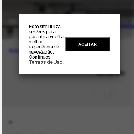
O Artista
Projeto Portin
Este site utiliza
cookies
para
garantir a você a
melhor
ACEITAR
experiência de
BUSCA
navegação.
Confira os
Termos de Uso
.
LOC-12
Amarillo