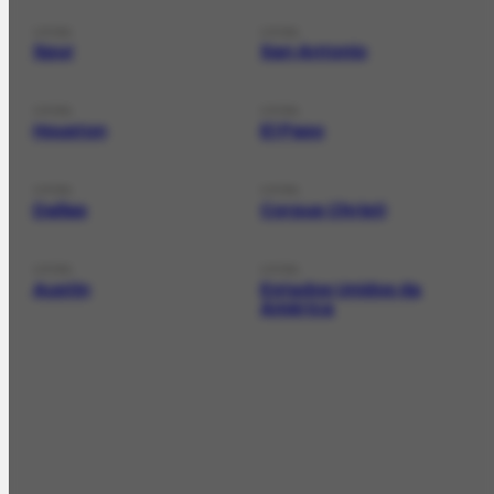
LOCAL
LOCAL
Spur
San Antonio
LOCAL
LOCAL
Houston
El Paso
LOCAL
LOCAL
Dallas
Corpus Christi
LOCAL
LOCAL
Austin
Estados Unidos da
América