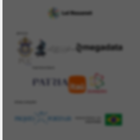
APOIO
PATROCÍNIO
REALIZAÇÂO