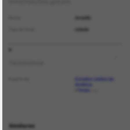
Informações gerais
Amarillo
Nome
cidade
Tipo de local
Taxonomia
Estados Unidos da
É parte de
América
Texas
LOCAL
Similares