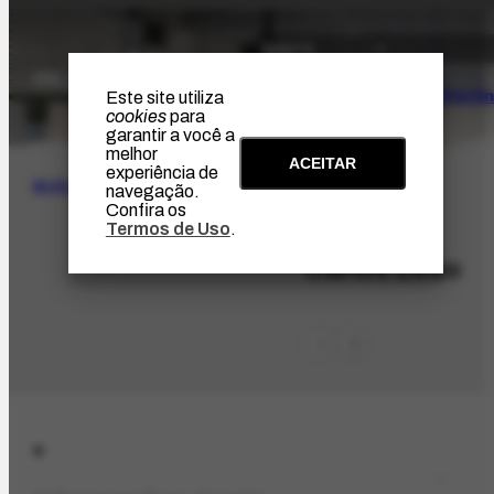
O Artista
Projeto Portin
Este site utiliza
cookies
para
garantir a você a
melhor
ACEITAR
experiência de
BUSCA
navegação.
Confira os
Termos de Uso
.
PES-3301
Carlos Leão