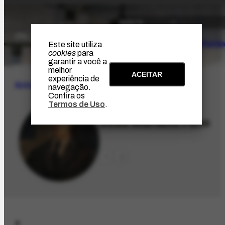
O Artista
Projeto Portin
Este site utiliza
cookies
para
garantir a você a
melhor
ACEITAR
experiência de
BUSCA
navegação.
Confira os
Termos de Uso
.
PES-3800
José Mariano Filho