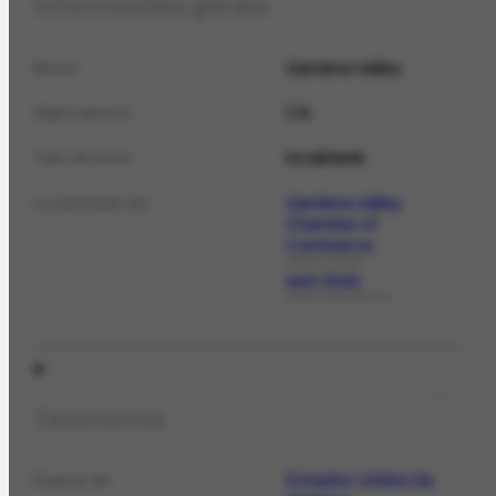
Informações gerais
Gardena Valley
Nome
CA
Sigla (abrev.)
localidade
Tipo de local
Gardena Valley
Localização de
Chamber of
Commerce
ORGANIZAÇÃO
sem título
CORRESPONDÊNCIA
Taxonomia
Estados Unidos da
É parte de