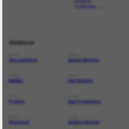
América
California
LOCAL
Similares
LOCAL
LOCAL
Sacramento
Santa Monica
LOCAL
LOCAL
Malibu
San Rafael
LOCAL
LOCAL
Fresno
San Francisco
LOCAL
LOCAL
Stanford
Solana Beach