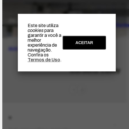
O Artista
Projeto Portin
Este site utiliza
cookies
para
garantir a você a
melhor
ACEITAR
experiência de
BUSCA
navegação.
Confira os
Termos de Uso
.
LOC-653
Gardena Valley