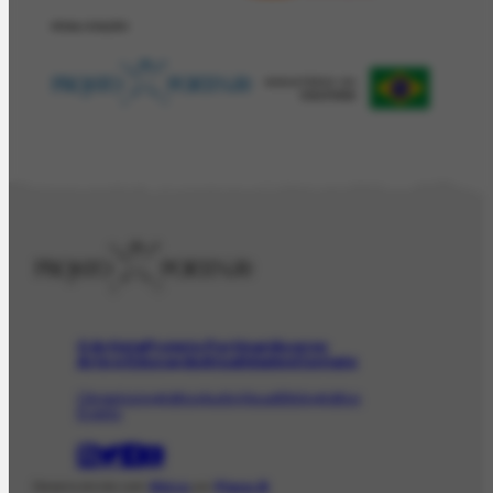
REALIZAÇÂO
O Artista
Projeto Portinari
Acervo
Arte e Educação
Atualidades
Contato
Obras
Iconográfico
AudioVisual
Bibliográfico
Evento
Desenvolvido com
Shiro
por
Plano B