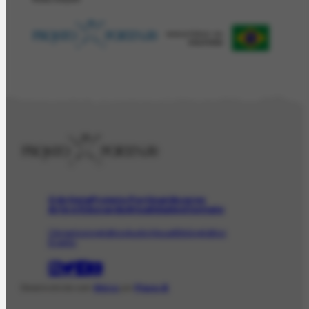
O Artista
Projeto Portinari
Acervo
Arte e Educação
Atualidades
Contato
Obras
Iconográfico
AudioVisual
Bibliográfico
Evento
Desenvolvido com
Shiro
por
Plano B