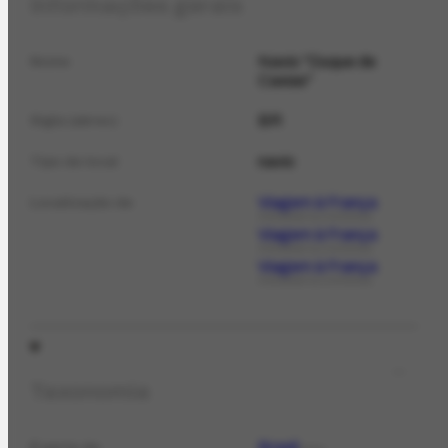
Informações gerais
Navio "Duque de
Nome
Caxias"
BR
Sigla (abrev.)
navio
Tipo de local
Viagem à França
Localização de
FOTOGRAFIA HISTÓRICA
Viagem à França
FOTOGRAFIA HISTÓRICA
Viagem à França
FOTOGRAFIA HISTÓRICA
Taxonomia
Brasil
É parte de