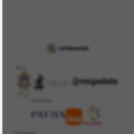
APOIO
PATROCÍNIO
REALIZAÇÂO