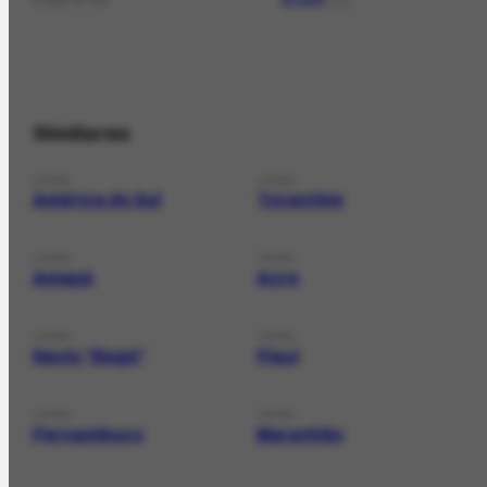
LOCAL
Similares
LOCAL
LOCAL
América do Sul
Tocantins
LOCAL
LOCAL
Amapá
Acre
LOCAL
LOCAL
Navio "Bagé"
Piauí
LOCAL
LOCAL
Pernambuco
Maranhão