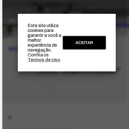
O Artista
Projeto Portin
Este site utiliza
cookies
para
garantir a você a
melhor
ACEITAR
experiência de
BUSCA
navegação.
Confira os
Termos de Uso
.
LOC-688
Navio "Duque de Caxias"