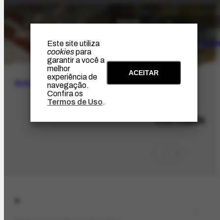
O Artista
Projeto Portin
Este site utiliza
cookies
para
garantir a você a
melhor
ACEITAR
experiência de
BUSCA
navegação.
Confira os
Termos de Uso
.
LOC-774
Corvallis