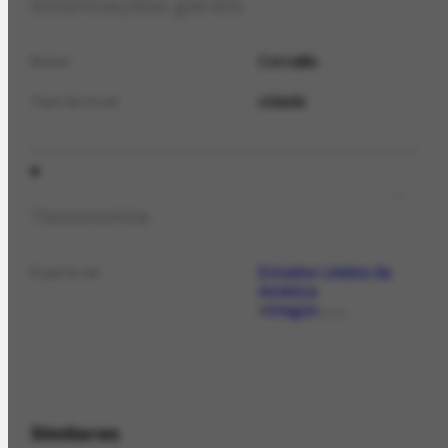
Informações gerais
Corvallis
Nome
cidade
Tipo de local
Taxonomia
Estados Unidos da
É parte de
América
Oregon
LOCAL
Similares