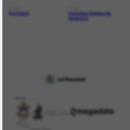
LOCAL
LOCAL
Portland
Estados Unidos da
América
APOIO