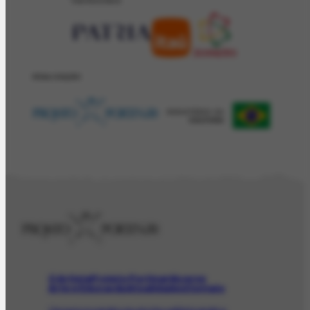
PATROCÍNIO
REALIZAÇÂO
O Artista
Projeto Portinari
Acervo
Arte e Educação
Atualidades
Contato