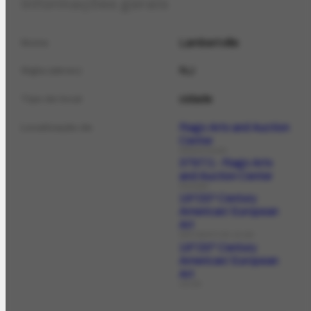
Informações gerais
Lambertville
Nome
NJ
Sigla (abrev.)
cidade
Tipo de local
Rago Arts and Auction
Localização de
Center
ORGANIZAÇÃO
3797/1- Rago Arts
and Auction Center
COLEÇÃO
19º/20º Century
American/ European
Art
DOCUMENTO DE LEILÃO
19°/20° Century
American/ European
Art
LEILÃO