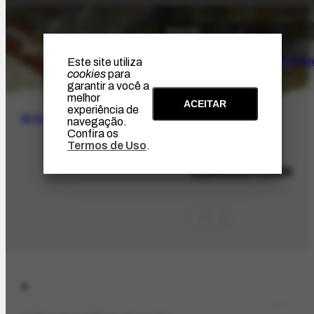
O Artista
Projeto Portin
Este site utiliza
cookies
para
garantir a você a
melhor
ACEITAR
experiência de
BUSCA
navegação.
Confira os
Termos de Uso
.
LOC-803
Lambertville