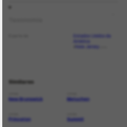
Taxonomia
Estados Unidos da
É parte de
América
New Jersey
LOCAL
Similares
LOCAL
LOCAL
New Brunswick
Metuchen
LOCAL
LOCAL
Princeton
Summit