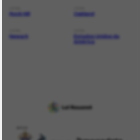
LOCAL
LOCAL
Rock Hill
Oakland
LOCAL
LOCAL
Newark
Estados Unidos da
América
APOIO