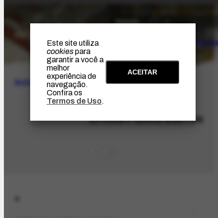
O Artista
Projeto Portin
Este site utiliza
cookies
para
garantir a você a
melhor
ACEITAR
experiência de
BUSCA
navegação.
Confira os
Termos de Uso
.
PES-8852
Ercília Palma Barros