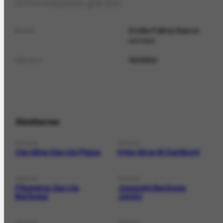
Informações gerais
Ercília Palma Barros
Nome
principal
feminino
Gênero
Similares
PESSOA
PESSOA
Carolina Garcia Pippa
Irma Girardi Zamboni
PESSOA
PESSOA
Filomena Garcia
Joaquim Barbosa
Barbosa
Júnior