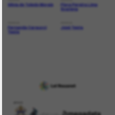
PESSOA
PESSOA
Sílvia de Toledo Morais
Flora Pereira Lima
Scatena
PESSOA
PESSOA
Fernanda Caraucci
José Testa
Testa
APOIO