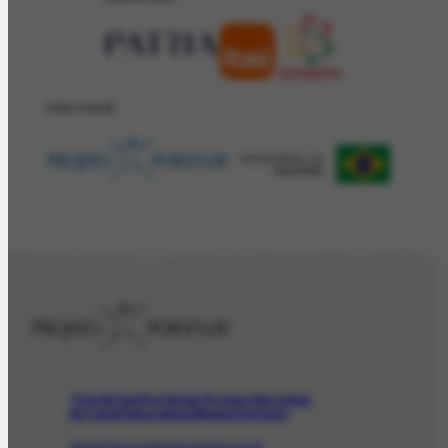
REALIZAÇÂO
The Artist
Portinari Project
Archive
Art and Education
News
Contact
Artwork
Iconographic
Audiovisual