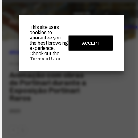
The Artist
Portinari Pro
This site uses
cookies to
guarantee you
the best browsing
ACCEPT
experience.
ARCHIVE
|
AUDIOVISUAL
Check out the
Terms of Use
.
FV-184.15
Animação com obras
de Portinari durante a
Exposição Portinari
Raros
2023