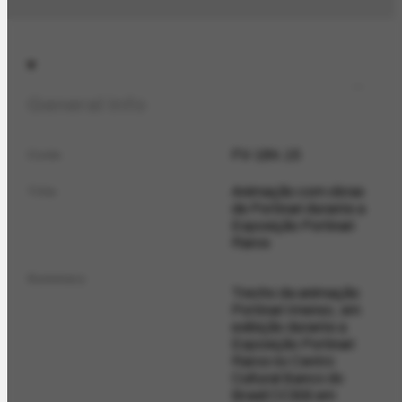
General Info
FV-184.15
Code
Animação com obras
Title
de Portinari durante a
Exposição Portinari
Raros
Summary
Trecho da animação
Portinari Imenso, em
exibição durante a
Exposição Portinari
Raros no Centro
Cultural Banco do
Brasil CCBB em