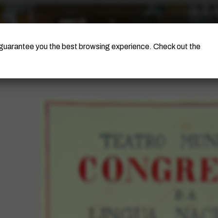
The Artist
Portinari Project
Certificati
o guarantee you the best browsing experience. Check out the