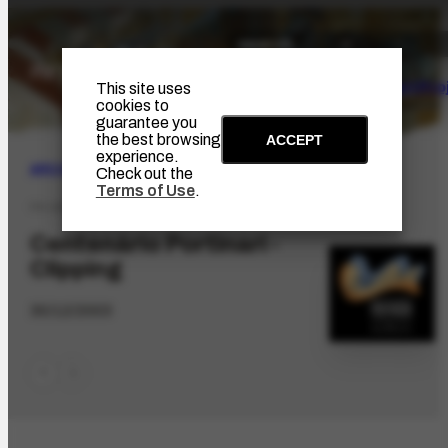
The Artist
Portinari Pro
This site uses
cookies to
guarantee you
the best browsing
ACCEPT
experience.
ARCHIVE
|
AUDIOVISUAL
Check out the
Terms of Use
.
FV-125
Centenário Portinari -
Clipping
30/12/2003