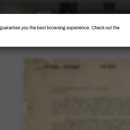
The Artist
Portinari Project
Certificati
o guarantee you the best browsing experience. Check out the