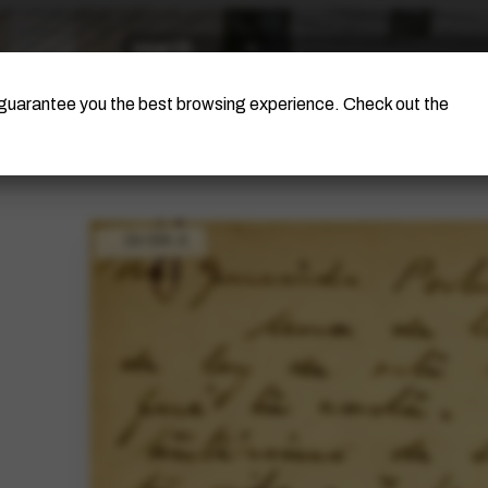
The Artist
Portinari Project
Certificati
o guarantee you the best browsing experience. Check out the