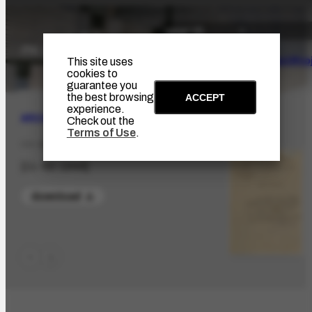
The Artist
Portinari Pro
This site uses
cookies to
guarantee you
the best browsing
ACCEPT
experience.
ARCHIVE
|
BIBLIOGRAPHIC
Check out the
Terms of Use
.
CO-1825.1
[11-02-1946]
download