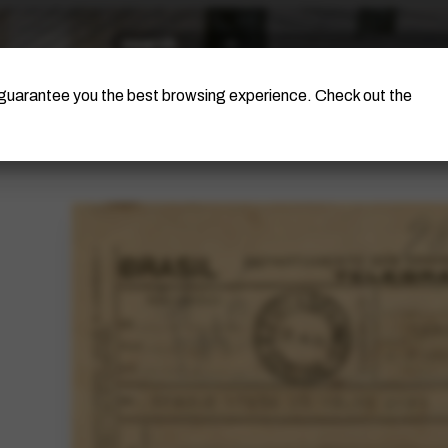
The Artist
Portinari Project
Certificati
o guarantee you the best browsing experience. Check out the