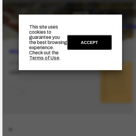
The Artist
Portinari Pro
This site uses
cookies to
guarantee you
the best browsing
ACCEPT
experience.
ARCHIVE
|
BIBLIOGRAPHIC
Check out the
Terms of Use
.
CO-5037.1
1939