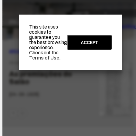
The Artist
Portinari Pro
This site uses
cookies to
guarantee you
the best browsing
ACCEPT
experience.
ARCHIVE
|
BIBLIOGRAPHIC
Check out the
Terms of Use
.
PR-84.1
As premiações do
Salão
[04-09-1928]