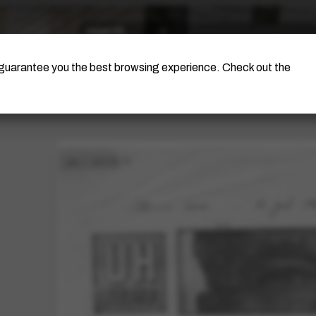
The Artist
Portinari Project
Certificati
o guarantee you the best browsing experience. Check out the