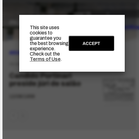
The Artist
Portinari Pro
This site uses
cookies to
guarantee you
the best browsing
ACCEPT
experience.
ARCHIVE
|
BIBLIOGRAPHIC
Check out the
Terms of Use
.
PR-5595.1
Candido Portinari
preside júri de salão
12/08/1958