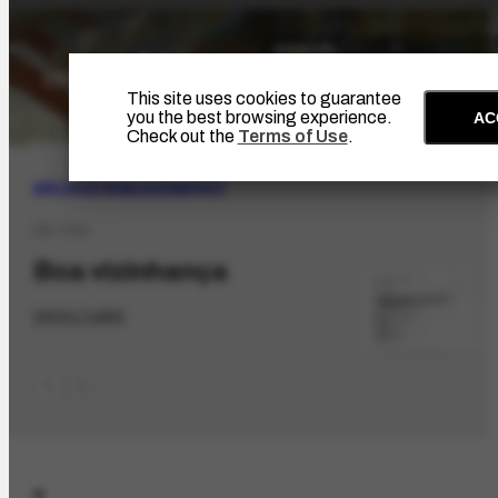
The Artist
Portinari Pr
This site uses cookies to guarantee
you the best browsing experience.
AC
Check out the
Terms of Use
.
ARCHIVE
|
BIBLIOGRAPHIC
PR-7048
Boa vizinhança
25/01/1955