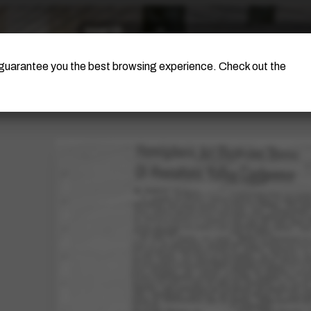
The Artist
Portinari Project
Certificati
o guarantee you the best browsing experience. Check out the