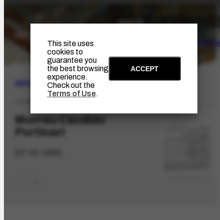
The Artist
Portinari Pro
This site uses
cookies to
guarantee you
the best browsing
ACCEPT
experience.
ARCHIVE
|
BIBLIOGRAPHIC
Check out the
Terms of Use
.
PR-8941.1
Morreu Cândido
Portinari
[07-02-1962]