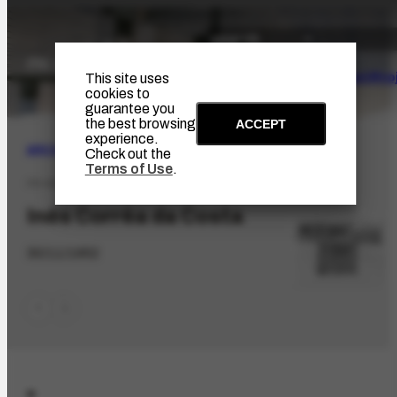
The Artist
Portinari Pro
This site uses
cookies to
guarantee you
the best browsing
ACCEPT
experience.
ARCHIVE
|
BIBLIOGRAPHIC
Check out the
Terms of Use
.
PR-9542.1
Inês Corrêa da Costa
30/11/1952