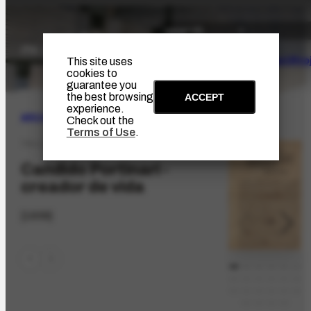
The Artist
Portinari Pro
This site uses
cookies to
guarantee you
the best browsing
ACCEPT
experience.
ARCHIVE
|
BIBLIOGRAPHIC
Check out the
Terms of Use
.
TX-1.1
Candido Portinari -
creador de vida
[1939]