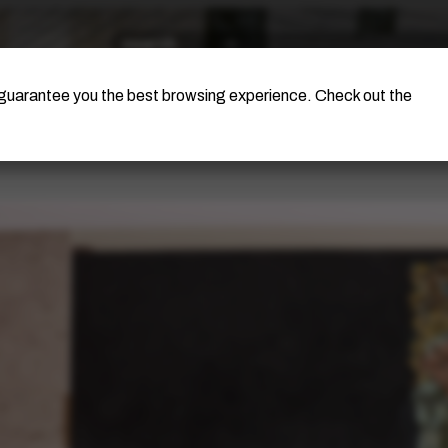
The Artist
Portinari Project
Certificati
o guarantee you the best browsing experience. Check out the