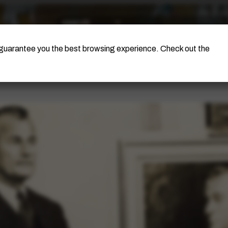
The Artist
Portinari Project
Certificati
o guarantee you the best browsing experience. Check out the