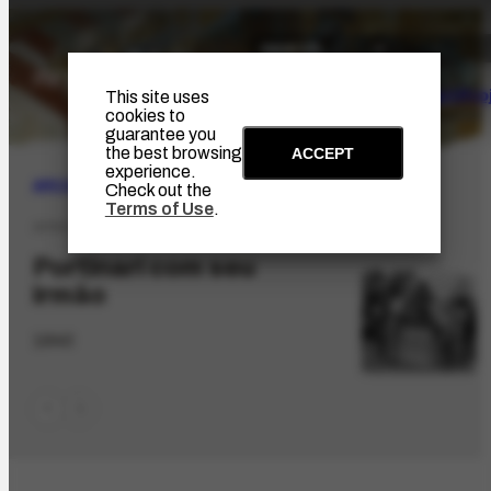
The Artist
Portinari Pro
This site uses
cookies to
guarantee you
the best browsing
ACCEPT
experience.
ARCHIVE
|
ICONOGRAPHIC
Check out the
Terms of Use
.
AFRH-2946
Portinari com seu
irmão
1940