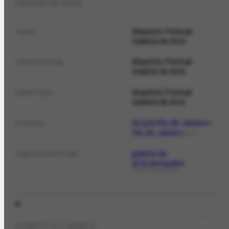
General info
Maurício Pontual
name
Galeria de Arte
Maurício Pontual
nameCatalog
Galeria de Arte
Maurício Pontual
nameTypo
Galeria de Arte
Brazil
Rio de Janeiro
location
Rio de Janeiro
PLACE
galeria de
organizationType
arte/antiquário
ORGANIZATIONTYPE
EMPTY LABEL