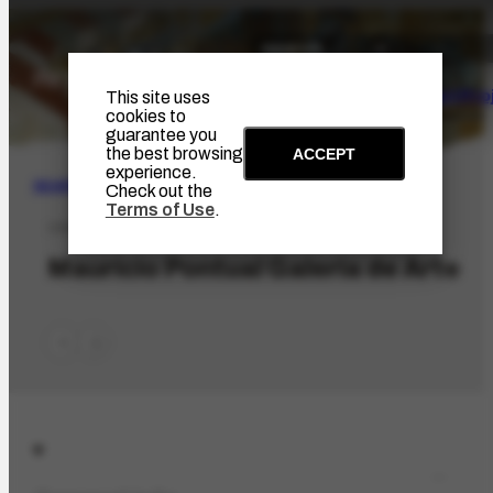
The Artist
Portinari Pro
This site uses
cookies to
guarantee you
the best browsing
ACCEPT
experience.
SEARCH
Check out the
Terms of Use
.
ORG-1001.1
Maurício Pontual Galeria de Arte