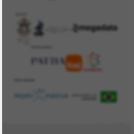
APOIO
PATROCÍNIO
REALIZAÇÂO