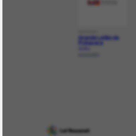
SALEEVENT
Grande Leilão da
Primavera
LE-101.1
10/10/1983