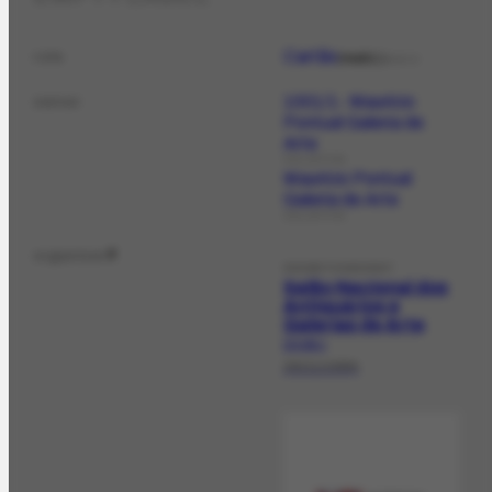
Cartão
role
realiz.
DOCCS
1001/1- Maurício
owner
Pontual Galeria de
Arte
COLLECTION
Maurício Pontual
Galeria de Arte
COLLECTION
organizer
2
EXHIBITIONEVENT
Salão Nacional dos
Antiquários e
Galerias de Arte
EX-155.1
29/11/1984