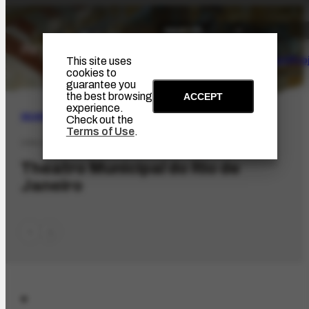
The Artist
Portinari Pro
This site uses
cookies to
guarantee you
the best browsing
ACCEPT
experience.
SEARCH
Check out the
Terms of Use
.
ORG-2204.1
Theatro Municipal do Rio de
Janeiro