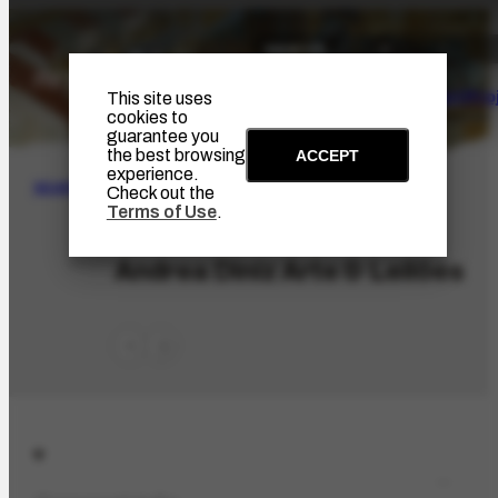
The Artist
Portinari Pro
This site uses
cookies to
guarantee you
the best browsing
ACCEPT
experience.
SEARCH
Check out the
Terms of Use
.
ORG-3353.1
Andrea Diniz Arte & Leilões