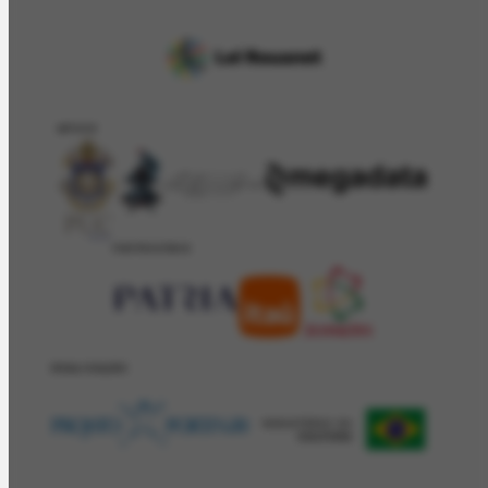
APOIO
PATROCÍNIO
REALIZAÇÂO