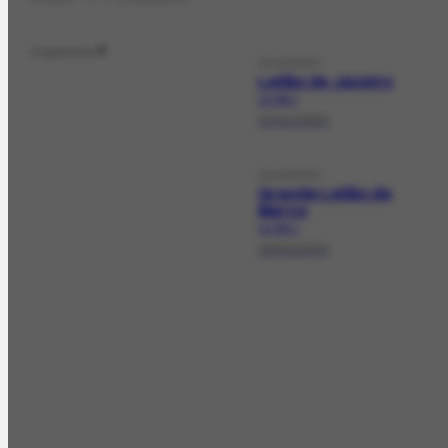
organizer
2
SALEEVENT
Leilão de Janeiro
LE-362.1
22/01/2002
SALEEVENT
Grande Leilão de
Março
LE-403.1
19/03/2003