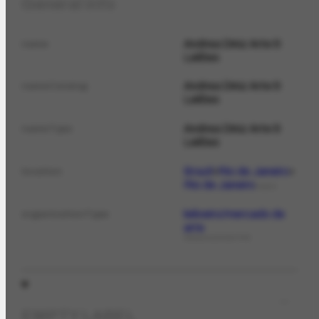
General info
Andrea Diniz Arte &
name
Leilões
Andrea Diniz Arte &
nameCatalog
Leilões
Andrea Diniz Arte &
nameTypo
Leilões
Brazil
Rio de Janeiro
location
Rio de Janeiro
PLACE
leiloeiro/mercado de
organizationType
arte
ORGANIZATIONTYPE
EMPTY LABEL