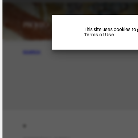
This site uses cookies t
Terms of Use
.
SEARCH