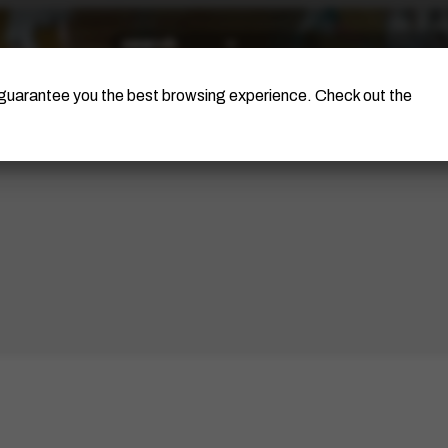
The Artist
Portinari Project
Certificati
o guarantee you the best browsing experience. Check out the