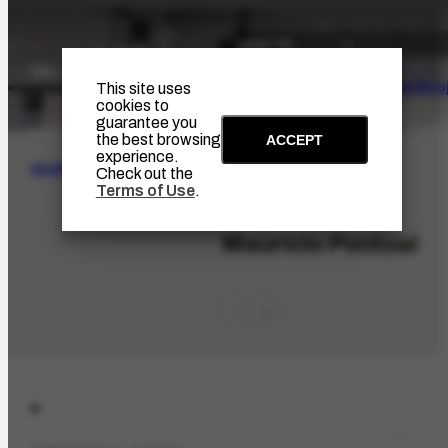
The Artist
Portinari Pro
This site uses
cookies to
guarantee you
the best browsing
ACCEPT
experience.
SEARCH
Check out the
Terms of Use
.
PES-5009
Maurício Pontual