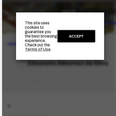
The Artist
Portinari Pro
This site uses
cookies to
guarantee you
the best browsing
ACCEPT
experience.
SEARCH
Check out the
Terms of Use
.
PES-5866
Elisanete Albernaz da Silva