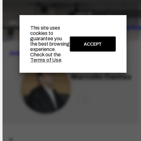
The Artist
Portinari Pro
This site uses
cookies to
guarantee you
the best browsing
ACCEPT
experience.
SEARCH
Check out the
Terms of Use
.
PES-7200
Marcello Dantas