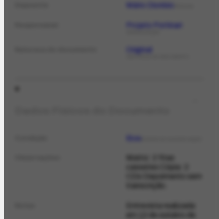
Mário Dionísio
Depoente
PESSOA
Projeto Portinari
Responsável
ORGANIZAÇÃO
Original
Natureza do documento
NATUREZA DO DOCUMENTO
Dados Físicos do Documento
Boa
Condição
ESTADO DE CONSERVAÇÃO
Matriz: 2 fitas
Observações
cassetes Cópia: 2
CDs Depoimento sem
transcrição.
Entrevista realizada
Notas
em 12 de outubro de