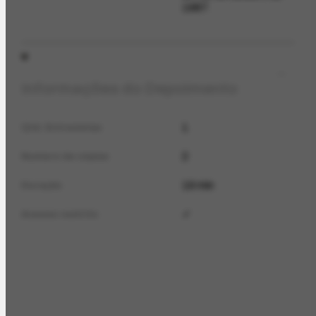
1987.
Informações do Depoimento
1
Qtd. Entrevistas
2
Numero de cópias
19 min
Duração
✓
Acesso restrito