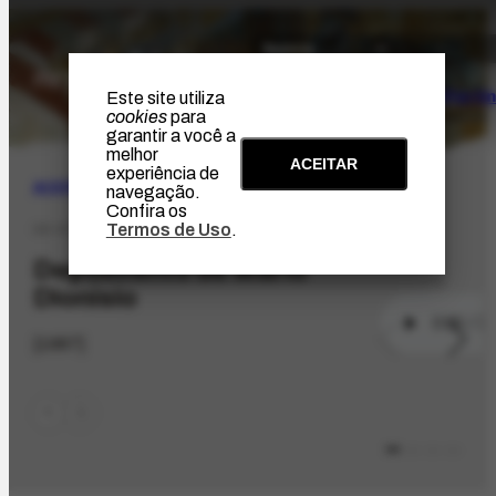
O Artista
Projeto Portin
Este site utiliza
cookies
para
garantir a você a
melhor
ACEITAR
experiência de
ACERVO
|
AUDIOVISUAL
navegação.
Confira os
Termos de Uso
.
DE-67.1
Depoimento de Mário
Dionísio
[1987]