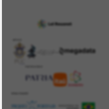
APOIO
PATROCÍNIO
REALIZAÇÂO