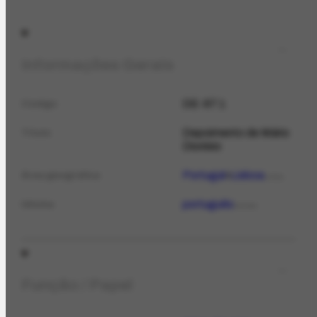
Informações Gerais
DE-67.1
Código
Depoimento de Mário
Título
Dionísio
Portugal
Lisboa
Área geográfica
LOCAL
português
Idioma
IDIOMA
Função / Papel