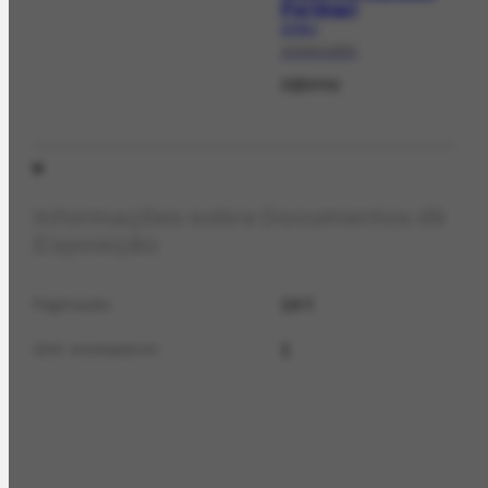
Portinari
EX-55.1
10/04/1963
Informa
Informações sobre Documentos de
Exposição
14 f.
Páginação
1
Qtd. exemplares