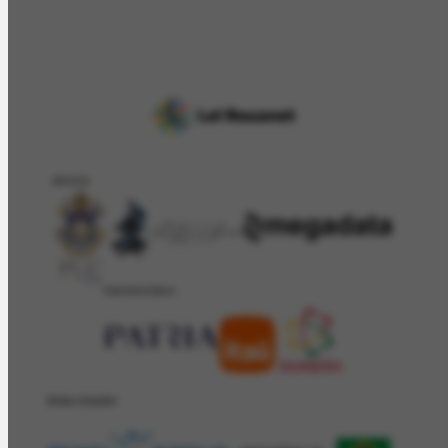
APOIO
PATROCÍNIO
REALIZAÇÂO