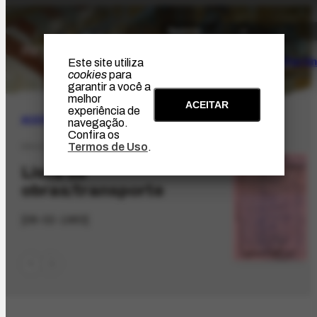
O Artista
Projeto Portin
Este site utiliza
cookies
para
garantir a você a
melhor
ACEITAR
experiência de
ACERVO
|
BIBLIOGRÁFICO
navegação.
Confira os
Termos de Uso
.
DX-2.1
Lista de
obras/transporte
[08-02-1963]