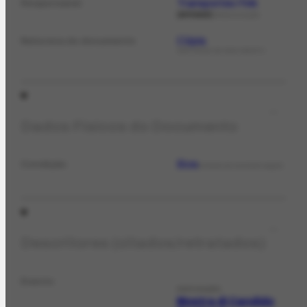
Transportes Fink
Responsável
emissor
ORGANIZAÇÃO
Cópia
Natureza do documento
NATUREZA DO DOCUMENTO
Dados Físicos do Documento
Boa
Condição
ESTADO DE CONSERVAÇÃO
Descritores (citados/retratados)
Evento
EXPOSIÇÃO
Mostra di Candido