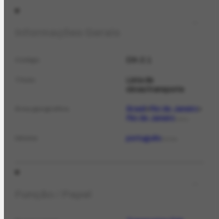
Informações Gerais
DX-2.1
Código
Lista de
Título
obras/transporte
Brasil
Rio de Janeiro
Área geográfica
Rio de Janeiro
LOCAL
português
Idioma
IDIOMA
Função / Papel