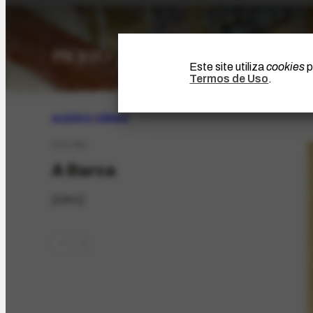
Este site utiliza
cookies
p
Termos de Uso
.
ACERVO
|
OBRAS
FCO-851
A Barca
[1941]