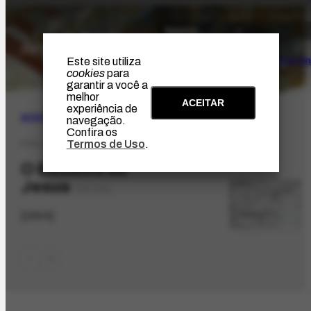
O Artista
Projeto Portin
Este site utiliza
cookies
para
garantir a você a
melhor
ACEITAR
experiência de
ACERVO
|
OBRAS
navegação.
Confira os
Termos de Uso
.
FCO-1021
O Batismo de
Jesus
ESTUDO
[1944]