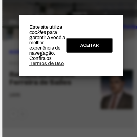
O Artista
Projeto Portin
Este site utiliza
cookies
para
garantir a você a
melhor
ACEITAR
experiência de
ACERVO
|
OBRAS
navegação.
Confira os
Termos de Uso
.
FCO-1779
Retrato de Aloysio
Ferreira de Salles
1935