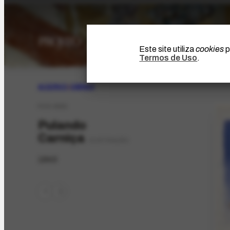
Este site utiliza
cookies
p
Termos de Uso
.
ACERVO
|
OBRAS
FCO-2021
Pulando
Carniça
ILUSTRAÇÃO
1943