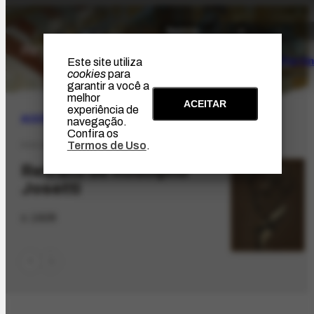
O Artista
Projeto Portin
Este site utiliza
cookies
para
garantir a você a
melhor
ACEITAR
experiência de
ACERVO
|
OBRAS
navegação.
Confira os
Termos de Uso
.
FCO-4908
Retrato de Rodolpho
Josetti
c.1928