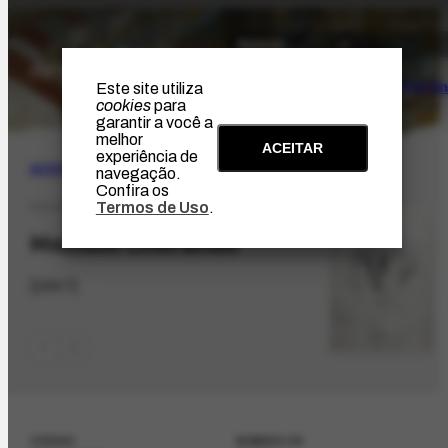
O Artista
Projeto Portin
Este site utiliza
cookies
para
garantir a você a
melhor
ACEITAR
experiência de
ACERVO
|
OBRAS
navegação.
Confira os
Termos de Uso
.
FCO-6080
Homem Chorando
[1947]
CÓDIGO
NÚMERO CR