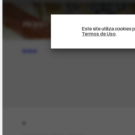
Este site utiliza
cookies
p
Termos de Uso
.
BUSCA